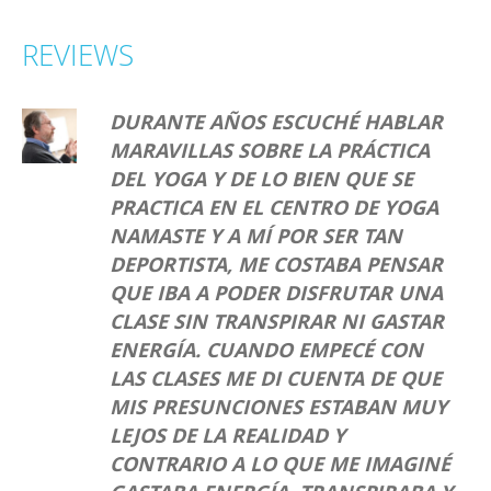
EN 1.977 DE LA MANO
DE Mª TERESA UBACH
REVIEWS
QUIEN LE SUGIERE
CONOCER A NIL
HAHOUTOFF EN 1.979
DURANTE AÑOS ESCUCHÉ HABLAR
MARAVILLAS SOBRE LA PRÁCTICA
DEL YOGA Y DE LO BIEN QUE SE
PRACTICA EN EL CENTRO DE YOGA
NAMASTE Y A MÍ POR SER TAN
DEPORTISTA, ME COSTABA PENSAR
QUE IBA A PODER DISFRUTAR UNA
CLASE SIN TRANSPIRAR NI GASTAR
ENERGÍA. CUANDO EMPECÉ CON
LAS CLASES ME DI CUENTA DE QUE
MIS PRESUNCIONES ESTABAN MUY
LEJOS DE LA REALIDAD Y
CONTRARIO A LO QUE ME IMAGINÉ