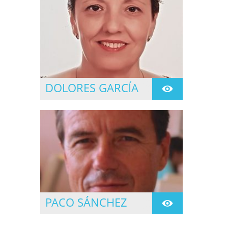
LUNES A JUEVES.
DOLORES GARCÍA
SE INICIA EN LA
PRACTICA DE YOGA EN
1997 SIGUIENDO LA
FORMACIÓN EN EL
CENTRO DE YOGA
NAMASTE DE
CORNELLA DE LL. EN
1999
PACO SÁNCHEZ
SE INICIA EN LA
PRACTICA DEL YOGA