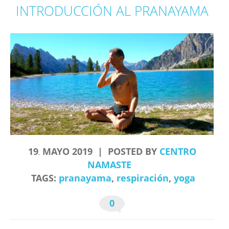
INTRODUCCIÓN AL PRANAYAMA
19
MAYO
2019
POSTED BY
CENTRO
.
NAMASTE
TAGS:
pranayama
,
respiración
,
yoga
0