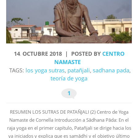
14
OCTUBRE
2018
POSTED BY
CENTRO
.
NAMASTE
TAGS:
los yoga sutras
,
patañjali
,
sadhana pada
,
teoría de yoga
1
RESUMEN LOS SUTRAS DE PATAÑJALI (2) Centro de Yoga
Namaste de Cornella Introducción a Sādhana Pāda: En el
raja yoga en el primer capítulo, Patañjali se dirige hacia los
ya iniciados y explica que es samādhi y el objetivo último