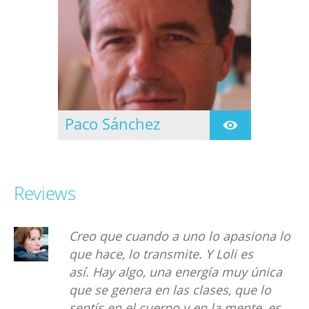
de Yoga en 1997
siguiendo la formación
en el Centro de Yoga
Namaste de Cornella de
Ll. en 1999
Paco Sánchez
Se inicia en la practica
del yoga en 1.977 de la
mano de Mª Teresa
Ubach quien le sugiere
Reviews
conocer a Nil Hahoutoff
en 1.979
Creo que cuando a uno lo apasiona lo
que hace, lo transmite. Y Loli es
así. Hay algo, una energía muy única
que se genera en las clases, que lo
sentís en el cuerpo y en la mente, es