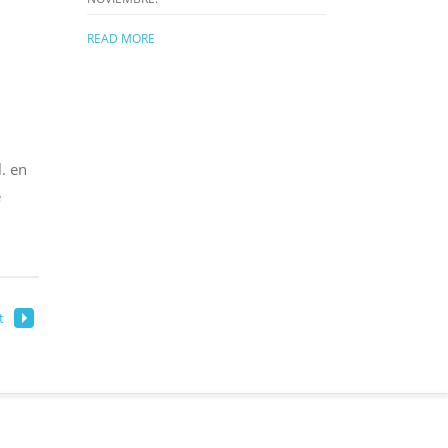
READ MORE
. en
e
t