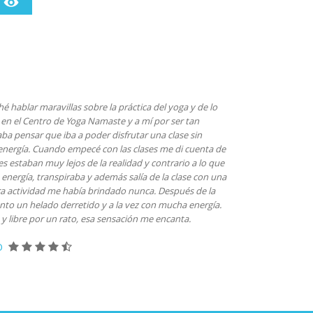
 hablar maravillas sobre la práctica del yoga y de lo
 en el Centro de Yoga Namaste y a mí por ser tan
ba pensar que iba a poder disfrutar una clase sin
 energía. Cuando empecé con las clases me di cuenta de
 estaban muy lejos de la realidad y contrario a lo que
energía, transpiraba y además salía de la clase con una
a actividad me había brindado nunca. Después de la
ento un helado derretido y a la vez con mucha energía.
y libre por un rato, esa sensación me encanta.
O