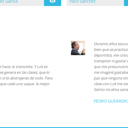
es García
Paco Sánchez
cia en la practica de
Se inicia en la practica del
n 1997 siguiendo la
yoga en 1.977 de la mano
ión en el Centro de
de Mª Teresa Ubach quien
Namaste de Cornella
le sugiere conocer a Nil
 en 1999
Hahoutoff en 1.979
Durante años escuché
bien que se practica
deportista, me costa
transpirar ni gastar
hace, lo transmite. Y Loli es
que mis presunciones
e genera en las clases, que lo
me imaginé gastaba 
 si te abstrajeras de todo. Para
paz que ninguna otr
e que cada uno saque la mejor
clase con Loli me si
Siento mi alma sana 
PEDRO GUERRER