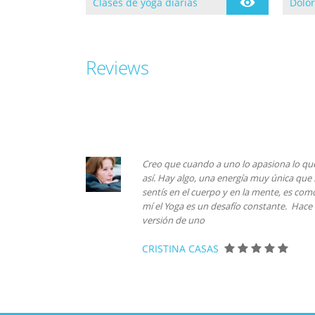
Clases de yoga diarias
Dolor
Clases dirigidas todos los
Se ini
días de lunes a jueves.
Yoga e
formac
Yoga 
de Ll.
Reviews
Creo que cuando a uno lo apasiona lo que 
así. Hay algo, una energía muy única que s
sentís en el cuerpo y en la mente, es como
mí el Yoga es un desafío constante. Hac
versión de uno
CRISTINA CASAS