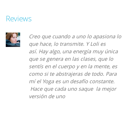
del yoga en 1.977 de la
mano de Mª Teresa
Ubach quien le sugiere
Reviews
conocer a Nil Hahoutoff
en 1.979
ona lo
Durante años escuché hablar
maravillas sobre la práctica del yo
única
de lo bien que se practica en el Ce
 lo
de Yoga Namaste y a mí por ser ta
e, es
deportista, me costaba pensar que
Para
a poder disfrutar una clase sin
nte.
transpirar ni gastar energía. Cuan
ejor
empecé con las clases me di cuent
de que mis presunciones estaban
lejos de la realidad y contrario a lo
que me imaginé gastaba energía,
transpiraba y además salía de la c
con una paz que ninguna otra