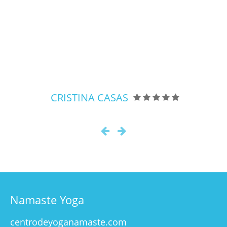
actividad me había brindado
nunca. Después de la clase con Lol
me siento un helado derretido y a 
vez con mucha energía. Siento mi
alma sana y libre por un rato, esa
sensación me encanta.
PEDRO GUERRERO
Namaste Yoga
centrodeyoganamaste.com