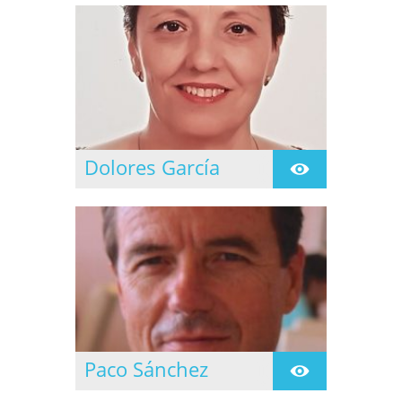
los días de lunes a
jueves.
Dolores García
Se inicia en la practica
de Yoga en 1997
siguiendo la formación
en el Centro de Yoga
Namaste de Cornella de
Ll. en 1999
Paco Sánchez
Se inicia en la practica