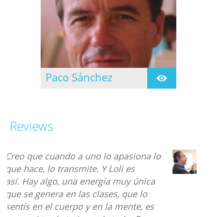
siguiendo la formación
en el Centro de Yoga
Namaste de Cornella de
Ll. en 1999
Paco Sánchez
Se inicia en la practica
del yoga en 1.977 de la
mano de Mª Teresa
Ubach quien le sugiere
Reviews
conocer a Nil Hahoutoff
en 1.979
Durante años escuché hablar
maravillas sobre la práctica del yoga y
de lo bien que se practica en el Centro
de Yoga Namaste y a mí por ser tan
deportista, me costaba pensar que iba