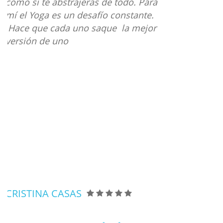
a poder disfrutar una clase sin
transpirar ni gastar energía. Cuando
empecé con las clases me di cuenta
de que mis presunciones estaban muy
lejos de la realidad y contrario a lo
que me imaginé gastaba energía,
transpiraba y además salía de la clase
con una paz que ninguna otra
actividad me había brindado
nunca. Después de la clase con Loli
me siento un helado derretido y a la
vez con mucha energía. Siento mi
alma sana y libre por un rato, esa
sensación me encanta.
PEDRO GUERRERO