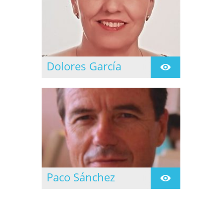
Dolores García
Se inicia en la practica
de Yoga en 1997
siguiendo la formación
en el Centro de Yoga
Namaste de Cornella de
Ll. en 1999
Paco Sánchez
Se inicia en la practica
del yoga en 1.977 de la
mano de Mª Teresa