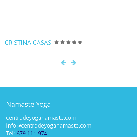
me siento un helado derretido y a la
vez con mucha energía. Siento mi
alma sana y libre por un rato, esa
sensación me encanta.
PEDRO GUERRERO
Namaste Yoga
centrodeyoganamaste.com
info@centrodeyoganamaste.com
Tel:
679 111 974