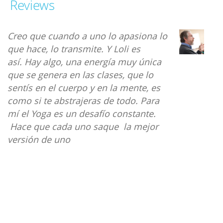
Ubach quien le sugiere
Reviews
conocer a Nil Hahoutoff
en 1.979
Durante años escuché hablar
maravillas sobre la práctica del yoga y
de lo bien que se practica en el Centro
de Yoga Namaste y a mí por ser tan
deportista, me costaba pensar que iba
a poder disfrutar una clase sin
transpirar ni gastar energía. Cuando
empecé con las clases me di cuenta
de que mis presunciones estaban muy
lejos de la realidad y contrario a lo
que me imaginé gastaba energía,
transpiraba y además salía de la clase
con una paz que ninguna otra
actividad me había brindado
nunca. Después de la clase con Loli