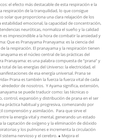
icos: el efecto más destacable de esta respiración e la
la respiración de la tranquilidad, lo que consigue
xo solar que proporciona una clara relajación de los
estabilidad emocional, la capacidad de concentración,
 tendencias neuróticas, normaliza el sueño y la calidad
n es imprescindible a la hora de combatir la ansiedad y
ama: Que es Pranayama Pranayama: es la ciencia del
s de la respiración. El pranayama y la respiración tienen
anayama es el núcleo central de las prácticas del
abra Pranayama: es una palabra compuesta de “prana” y
total de las energías del Universo: la electricidad, el
nifestaciones de esa energía universal. Prana se
da» Prana es también la fuerza la fuerza vital de cada
y alrededor de nosotros. Y Ayama significa, extensión,
ranayama se puede traducir como: las técnicas o
to, control, expansión y distribución de prana en el ser
na práctica habitual y progresiva, comenzando por
ácil comprensión y asimilación. Para que sirve el
ntre la energía vital y mental, generando un estado
ra la captación de oxígeno y la eliminación de dióxido
spiratorias y los pulmones e incrementa la circulación
el sistema nervioso y el cerebro. ● Mejora el