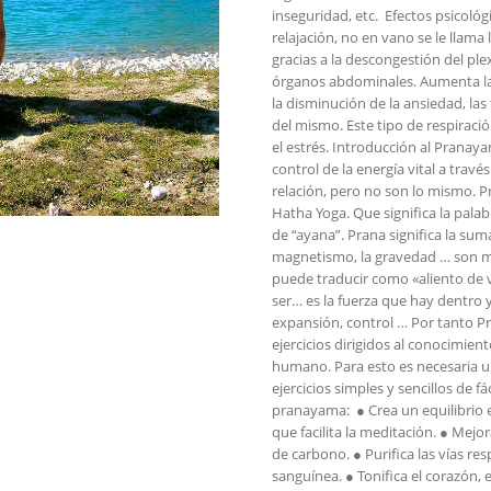
inseguridad, etc. Efectos psicológ
relajación, no en vano se le llama 
gracias a la descongestión del ple
órganos abdominales. Aumenta la 
la disminución de la ansiedad, las
del mismo. Este tipo de respiració
el estrés. Introducción al Pranay
control de la energía vital a travé
relación, pero no son lo mismo. Pr
Hatha Yoga. Que significa la pal
de “ayana”. Prana significa la suma 
magnetismo, la gravedad … son ma
puede traducir como «aliento de vi
ser… es la fuerza que hay dentro 
expansión, control … Por tanto P
ejercicios dirigidos al conocimien
humano. Para esto es necesaria u
ejercicios simples y sencillos de f
pranayama: ● Crea un equilibrio e
que facilita la meditación. ● Mejo
de carbono. ● Purifica las vías re
sanguínea. ● Tonifica el corazón, 