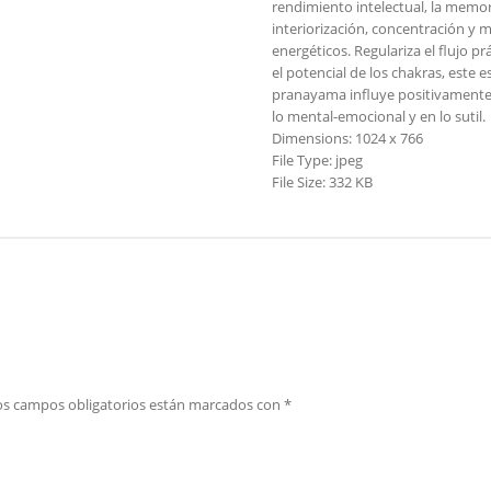
rendimiento intelectual, la memo
interiorización, concentración y m
energéticos. Regulariza el flujo p
el potencial de los chakras, este 
pranayama influye positivamente e
lo mental-emocional y en lo sutil.
Dimensions:
1024 x 766
File Type:
jpeg
File Size:
332 KB
os campos obligatorios están marcados con
*