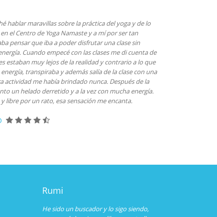
 hablar maravillas sobre la práctica del yoga y de lo
 en el Centro de Yoga Namaste y a mí por ser tan
ba pensar que iba a poder disfrutar una clase sin
 energía. Cuando empecé con las clases me di cuenta de
 estaban muy lejos de la realidad y contrario a lo que
energía, transpiraba y además salía de la clase con una
a actividad me había brindado nunca. Después de la
ento un helado derretido y a la vez con mucha energía.
y libre por un rato, esa sensación me encanta.
O
Rumi
He sido un buscador y lo sigo siendo,