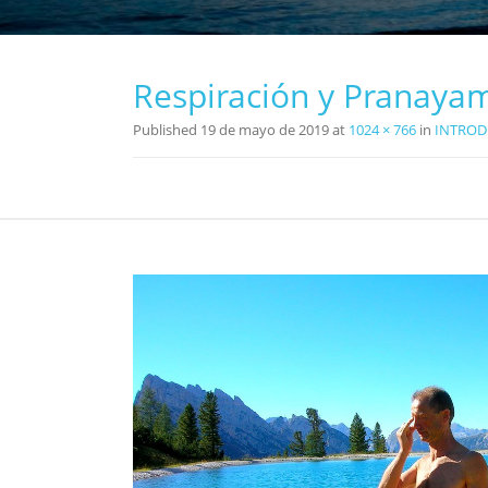
Respiración y Pranaya
Published
19 de mayo de 2019
at
1024 × 766
in
INTROD