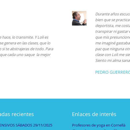
Durante años escuché
bien que se practica
deportista, me costa
transpirar ni gastar
hace, lo transmite. Y Loli es
que mis presunciones
e genera en las clases, que lo
me imaginé gastaba 
 si te abstrajeras de todo. Para
paz que ninguna otr
e que cada uno saque la mejor
clase con Loli me si
Siento mi alma sana 
PEDRO GUERRER
adas recientes
Enlaces de interés
ENSIVOS SÁBADOS 29/11/2025
Profesores de yoga en Cornellà