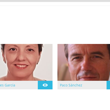
es García
Paco Sánchez
cia en la practica de
Se inicia en la practica del
n 1997 siguiendo la
yoga en 1.977 de la mano
ión en el Centro de
de Mª Teresa Ubach quien
Namaste de Cornella
le sugiere conocer a Nil
 en 1999
Hahoutoff en 1.979