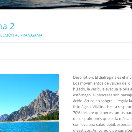
ma 2
UCCIÓN AL PRANAYAMA
.
Description:
El diafragma es el m
Los movimientos de vaivén del d
hígado, la vesícula evacua la bili
estómago, el páncreas son masaje
ácido láctico en sangre… Regula la 
fisiológico. Vitalidad: esta respi
70% del aire que necesitamos para
de los pulmones que es la más am
conlleva una salud débil, especial
digestivos. Así como diversas alt