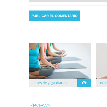
Clases de yoga diarias
Dolor
Clases dirigidas todos los
Se ini
días de lunes a jueves.
Yoga e
formac
Yoga 
de Ll.
Reviews