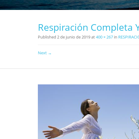
Respiración Completa 
Published
2 de junio de 2019
at
400 × 267
in
RESPIRAC
Next →