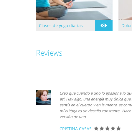
Clases de yoga diarias
Dolor
Clases dirigidas todos los
Se ini
días de lunes a jueves.
Yoga e
formac
Yoga 
de Ll.
Reviews
Creo que cuando a uno lo apasiona lo que 
así. Hay algo, una energía muy única que s
sentís en el cuerpo y en la mente, es como
mí el Yoga es un desafío constante. Hac
versión de uno
CRISTINA CASAS