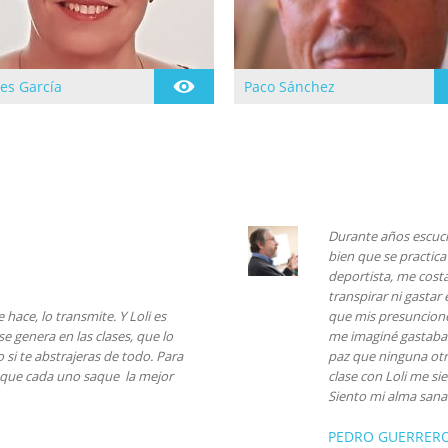
es García
Paco Sánchez
cia en la practica de
Se inicia en la practica del
n 1997 siguiendo la
yoga en 1.977 de la mano
ión en el Centro de
de Mª Teresa Ubach quien
Namaste de Cornella
le sugiere conocer a Nil
 en 1999
Hahoutoff en 1.979
Durante años escuché
bien que se practica
deportista, me costa
transpirar ni gastar
hace, lo transmite. Y Loli es
que mis presunciones
e genera en las clases, que lo
me imaginé gastaba 
 si te abstrajeras de todo. Para
paz que ninguna otr
e que cada uno saque la mejor
clase con Loli me si
Siento mi alma sana 
PEDRO GUERRER