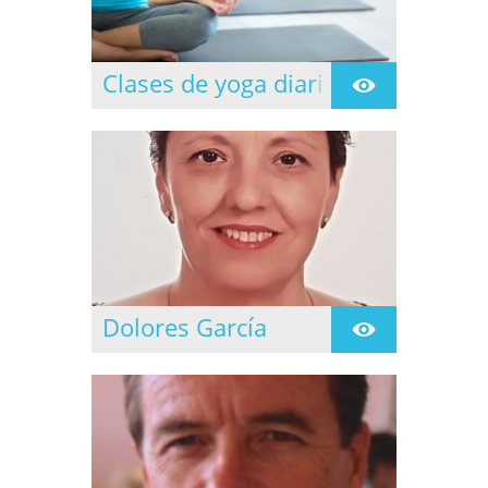
Clases de yoga diarias
Clases dirigidas todos
los días de lunes a
jueves.
Dolores García
Se inicia en la practica
de Yoga en 1997
siguiendo la formación
en el Centro de Yoga
Namaste de Cornella de
Ll. en 1999