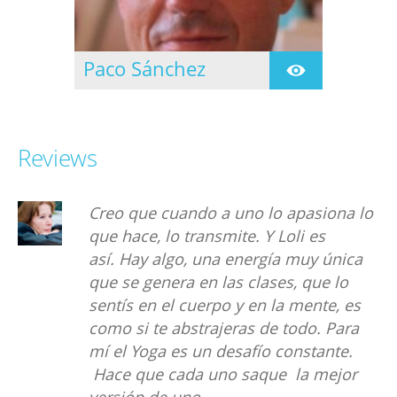
Paco Sánchez
Se inicia en la practica
del yoga en 1.977 de la
mano de Mª Teresa
Ubach quien le sugiere
Reviews
conocer a Nil Hahoutoff
en 1.979
eo que cuando a uno lo apasiona lo
Duran
 hace, lo transmite. Y Loli es
maravi
. Hay algo, una energía muy única
de lo
 se genera en las clases, que lo
de Yo
tís en el cuerpo y en la mente, es
depor
o si te abstrajeras de todo. Para
a pod
el Yoga es un desafío constante.
trans
ce que cada uno saque la mejor
empec
rsión de uno
de qu